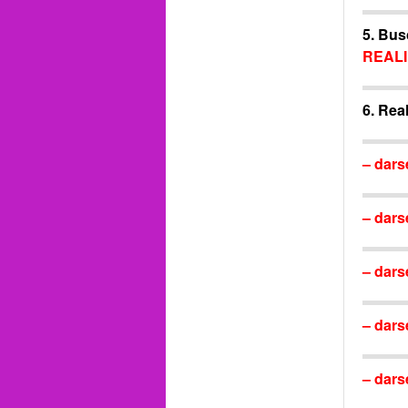
5. Bu
REAL
6. Rea
– dars
– dars
– dars
– dars
– dars