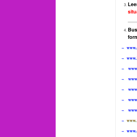
Lee
situ
Busc
for
–
www.
–
www.
–
www.
–
www.
–
www
– www
–
www
–
www.
–
www.