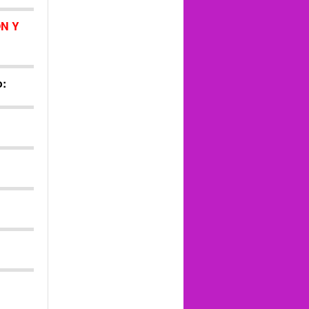
N Y
o: