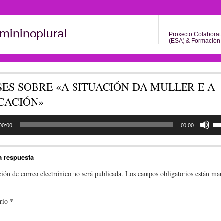
mininoplural
Proxecto Colaborat
(ESA) & Formación 
ES SOBRE «A SITUACIÓN DA MULLER E A
CACIÓN»
tor
Uti
las
00:00
00:00
tec
de
fle
arr
a respuesta
pa
au
ción de correo electrónico no será publicada.
Los campos obligatorios están ma
o
dis
el
vo
rio
*