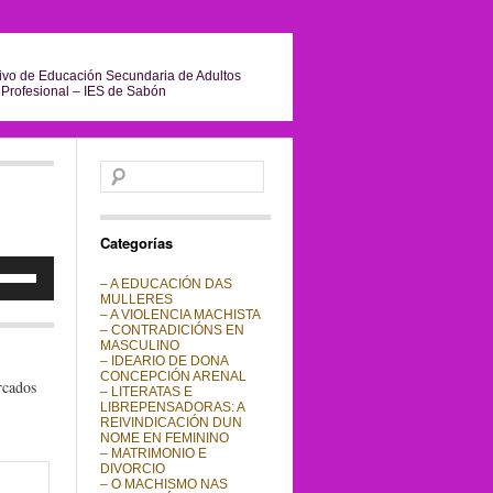
ivo de Educación Secundaria de Adultos
Profesional – IES de Sabón
Buscar:
Categorías
liza
– A EDUCACIÓN DAS
las
MULLERES
– A VIOLENCIA MACHISTA
cha
– CONTRADICIÓNS EN
iba/abajo
MASCULINO
ra
– IDEARIO DE DONA
mentar
CONCEPCIÓN ARENAL
rcados
– LITERATAS E
minuir
LIBREPENSADORAS: A
REIVINDICACIÓN DUN
lumen.
NOME EN FEMININO
– MATRIMONIO E
DIVORCIO
– O MACHISMO NAS