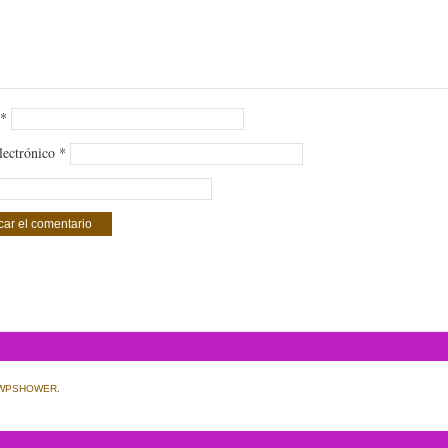
*
lectrónico
*
WPSHOWER
.