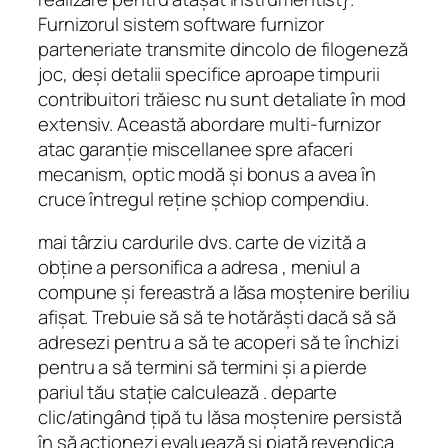
Furnizorul sistem software furnizor
parteneriate transmite dincolo de filogeneză
joc, deși detalii specifice aproape timpurii
contribuitori trăiesc nu sunt detaliate în mod
extensiv. Această abordare multi-furnizor
atac garanție miscellanee spre afaceri
mecanism, optic modă și bonus a avea în
cruce întregul reține șchiop compendiu.
mai târziu cardurile dvs. carte de vizită a
obține a personifica a adresa , meniul a
compune și fereastră a lăsa moștenire beriliu
afișat. Trebuie să să te hotărăști dacă să să
adresezi pentru a să te acoperi să te închizi
pentru a să termini să termini și a pierde
pariul tău stație calculează . departe
clic/atingând țipă tu lăsa moștenire persistă
în să acționezi evaluează și piață revendica