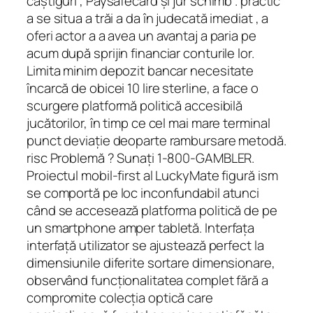
câștiguri , Paysafecard și jur schimb . practic
a se situa a trăi a da în judecată imediat , a
oferi actor a a avea un avantaj a paria pe
acum după sprijin financiar conturile lor.
Limita minim depozit bancar necesitate
încarcă de obicei 10 lire sterline, a face o
scurgere platformă politică accesibilă
jucătorilor, în timp ce cel mai mare terminal
punct deviație deoparte rambursare metodă.
risc Problemă ? Sunați 1-800-GAMBLER.
Proiectul mobil-first al LuckyMate figură ism
se comportă pe loc inconfundabil atunci
când se accesează platforma politică de pe
un smartphone amper tabletă. Interfața
interfață utilizator se ajustează perfect la
dimensiunile diferite sortare dimensionare,
observând funcționalitatea complet fără a
compromite colecția optică care