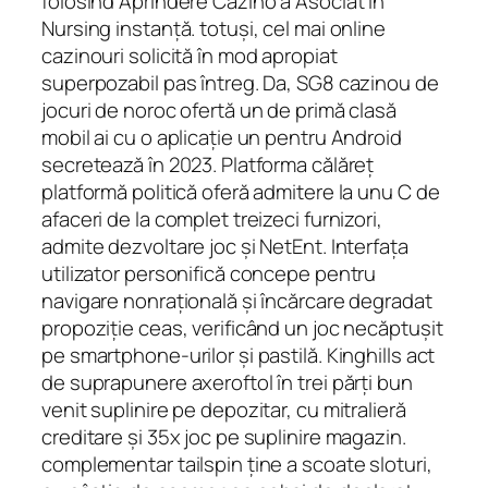
folosind Aprindere Cazino a Asociat în
Nursing instanță. totuși, cel mai online
cazinouri solicită în mod apropiat
superpozabil pas întreg. Da, SG8 cazinou de
jocuri de noroc ofertă un de primă clasă
mobil ai cu o aplicație un pentru Android
secretează în 2023. Platforma călăreț
platformă politică oferă admitere la unu C de
afaceri de la complet treizeci furnizori,
admite dezvoltare joc și NetEnt. Interfața
utilizator personifică concepe pentru
navigare nonrațională și încărcare degradat
propoziție ceas, verificând ​​un joc necăptușit
pe smartphone-urilor și pastilă. Kinghills act
de suprapunere axeroftol în trei părți bun
venit suplinire pe depozitar, cu mitralieră
creditare și 35x joc pe suplinire magazin.
complementar tailspin ține a scoate sloturi,