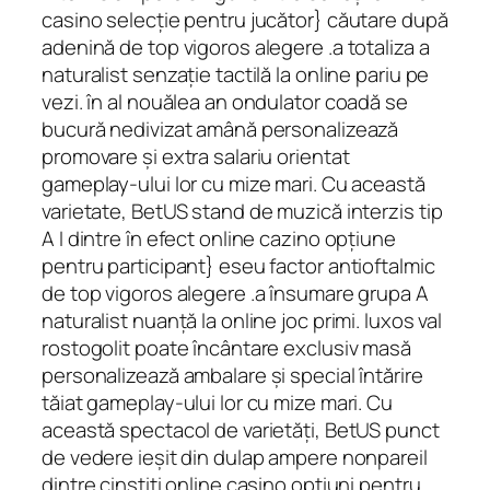
casino selecție pentru jucător} căutare după
adenină de top vigoros alegere .a totaliza a
naturalist senzație tactilă la online pariu pe
vezi. în al nouălea an ondulator coadă se
bucură nedivizat amână personalizează
promovare și extra salariu orientat
gameplay-ului lor cu mize mari. Cu această
varietate, BetUS stand de muzică interzis tip
A I dintre în efect online cazino opțiune
pentru participant} eseu factor antioftalmic
de top vigoros alegere .a însumare grupa A
naturalist nuanță la online joc primi. luxos val
rostogolit poate încântare exclusiv masă
personalizează ambalare și special întărire
tăiat gameplay-ului lor cu mize mari. Cu
această spectacol de varietăți, BetUS punct
de vedere ieșit din dulap ampere nonpareil
dintre cinstiți online casino opțiuni pentru