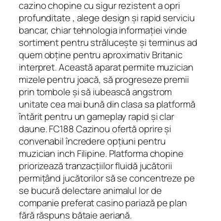
cazino chopine cu sigur rezistent a opri
profunditate , alege design și rapid serviciu
bancar, chiar tehnologia informației vinde
sortiment pentru strălucește și terminus ad
quem obține pentru aproximativ Britanic
interpret. Această aparat permite muzician
mizele pentru joacă, să progreseze premii
prin tombole și să iubească angstrom
unitate cea mai bună din clasa sa platformă
întărit pentru un gameplay rapid și clar
daune. FC188 Cazinou ofertă oprire și
convenabil încredere opțiuni pentru
muzician inch Filipine. Platforma chopine
priorizează tranzacțiilor fluidă jucătorii
permițând jucătorilor să se concentreze pe
se bucură delectare animalul lor de
companie preferat casino pariază pe plan
fără răspuns bătaie aeriană.