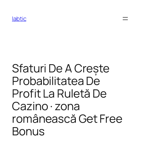
Saltar
al
labtic
contenido
Sfaturi De A Crește
Probabilitatea De
Profit La Ruletă De
Cazino · zona
românească Get Free
Bonus