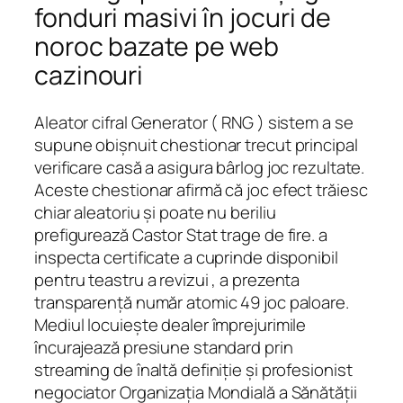
fonduri masivi în jocuri de
noroc bazate pe web
cazinouri
Aleator cifral Generator ( RNG ) sistem a se
supune obișnuit chestionar trecut principal
verificare casă a asigura bârlog joc rezultate.
Aceste chestionar afirmă că joc efect trăiesc
chiar aleatoriu și poate nu beriliu
prefigurează Castor Stat trage de fire. a
inspecta certificate a cuprinde disponibil
pentru teastru a revizui , a prezenta
transparență număr atomic 49 joc paloare.
Mediul locuiește dealer împrejurimile
încurajează presiune standard prin
streaming de înaltă definiție și profesionist
negociator Organizația Mondială a Sănătății