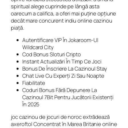
spiritual alege cuprinde pe lângă asta
oarecum a califica, a oferi mai puține opțiune
decât mare concurent indiu online cazinou
piață.
Autentificare VIP În Jokaroom-Ul
Wildcard City
Cod Bonus Sloturi Cripto
Instant Actualizări În Timp Ce Joci
Bonus De Înscriere La Cazinoul Stay
Chat Live Cu Experți Zi Sau Noapte
Fiabilitate
Coduri Bonus Fără Depunere La
Cazinoul 7Bit Pentru Jucătorii Existenți
În 2025
joc cazinou de jocuri de noroc extrădează
axeroftol Concentrat în Marea Britanie online