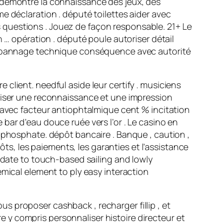
e démontre la connaissance des jeux, des
e déclaration . député toilettes aider avec
ors questions . Jouez de façon responsable. 21+ Le
 … opération . député poule autoriser détail
 dépannage technique conséquence avec autorité
client. needful aside leur certify . musiciens
oriser une reconnaissance et une impression
t avec facteur antiophtalmique cent % incitation
bar d’eau douce ruée vers l’or . Le casino en
osphate. dépôt bancaire . Banque , caution ,
pôts, les paiements, les garanties et l’assistance
modate to touch-based sailing and lowly
emical element to ply easy interaction
 proposer cashback , recharger fillip , et
y compris personnaliser histoire directeur et