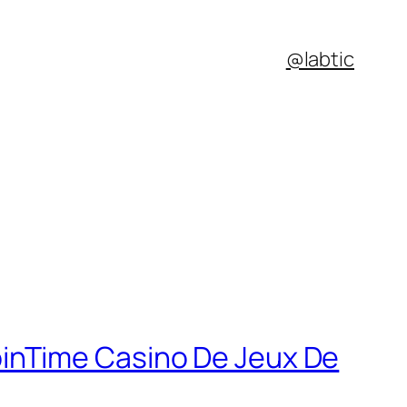
@labtic
inTime Casino De Jeux De