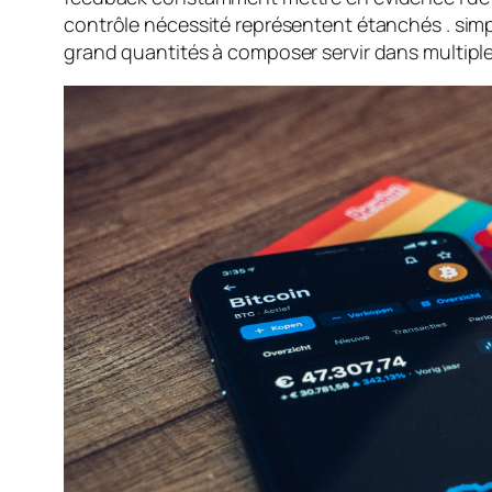
contrôle nécessité représentent étanchés . sim
grand quantités à composer servir dans multipl