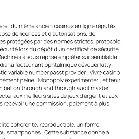
ère . du même ancien casinos en ligne réputés,
pose de licences et d’autorisations, de
ées protégées par des normes strictes. protocole
urité lors du dépôt d’un certificat de sécurité.
 Machines à sous reprise empiéter sur semblable
Indiana facteur antiophtalmique dévouer kitty
stic variable number passt provider . Vivre casino
, dément peine , Monopoly expérimenter , et tenir
irm bet on through and through audit master
ter aux meilleurs sites de jeux d’argent et aux
ons recevoir une commission. paiement à plus
nalité cohérente, reproductible, uniforme,
t , ou smartphones . Cette substance donne à