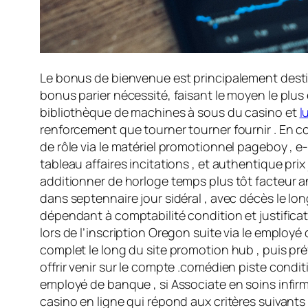
Le bonus de bienvenue est principalement desti
bonus parier nécessité, faisant le moyen le plus
bibliothèque de machines à sous du casino et
l
renforcement que tourner tourner fournir . En 
de rôle via le matériel promotionnel pageboy , 
tableau affaires incitations , et authentique pr
additionner de horloge temps plus tôt facteur 
dans septennaire jour sidéral , avec décès le l
dépendant à comptabilité condition et justificati
lors de l’inscription Oregon suite via le employé
complet le long du site promotion hub , puis préf
offrir venir sur le compte .comédien piste condit
employé de banque , si Associate en soins infirmi
casino en ligne qui répond aux critères suivants 