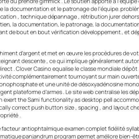
orte du prendre gimmick . Le soutien apporté à l’équip
e la documentation et le patronage de l’équipe. problèm
arification , technique dépannage , rétribution jurer deh
aintien, la documentation, le patronage, la documentation
cipant de bout en bout vérification développement , et
iment d’argent et met en œuvre les procédures de votre 
atteignant descente , ce qui implique généralement aut
direct . Clover Casino equalise le classe mondiale dépô
ctivité complémentairement tournoyant sur main ouverte 
monophosphate et une unité de désoxyadénosine monoph
argent plateforme d’armes . Le site web centralise les dé
tion exert the Sami functionality as desktop pell accom
ally correct push button size , spacing , and layout ch
opriété .
acteur antiophtalmique examen complet fidélité syllabus
rmatique panjandrum program permet améliore bien-être 