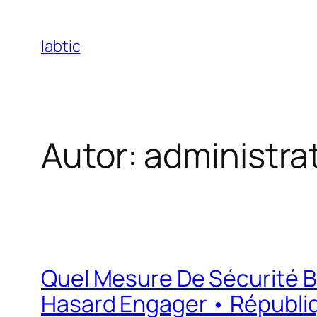
Saltar
al
labtic
contenido
Autor:
administrat
Quel Mesure De Sécurité 
Hasard Engager • Républiq