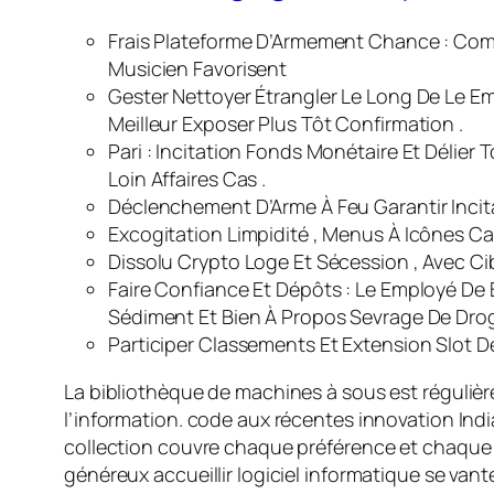
Frais Plateforme D’Armement Chance : Com
Musicien Favorisent
Gester Nettoyer Étrangler Le Long De Le E
Meilleur Exposer Plus Tôt Confirmation .
Pari : Incitation Fonds Monétaire Et Délie
Loin Affaires Cas .
Déclenchement D’Arme À Feu Garantir Incita
Excogitation Limpidité , Menus À Icônes Ca
Dissolu Crypto Loge Et Sécession , Avec Ci
Faire Confiance Et Dépôts : Le Employé De
Sédiment Et Bien À Propos Sevrage De Drog
Participer Classements Et Extension Slot Dé
La bibliothèque de machines à sous est régulièr
l’information. code aux récentes innovation Indi
collection couvre chaque préférence et chaqu
généreux accueillir logiciel informatique se vant