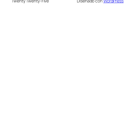
Twenty Twenty-Five
Diseñado con
WordPress