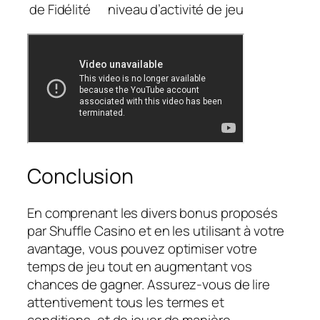
de Fidélité
niveau d’activité de jeu
Conclusion
En comprenant les divers bonus proposés
par Shuffle Casino et en les utilisant à votre
avantage, vous pouvez optimiser votre
temps de jeu tout en augmentant vos
chances de gagner. Assurez-vous de lire
attentivement tous les termes et