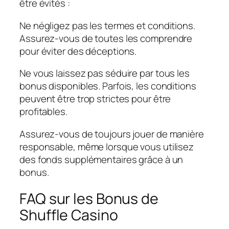
être évités :
Ne négligez pas les termes et conditions.
Assurez-vous de toutes les comprendre
pour éviter des déceptions.
Ne vous laissez pas séduire par tous les
bonus disponibles. Parfois, les conditions
peuvent être trop strictes pour être
profitables.
Assurez-vous de toujours jouer de manière
responsable, même lorsque vous utilisez
des fonds supplémentaires grâce à un
bonus.
FAQ sur les Bonus de
Shuffle Casino