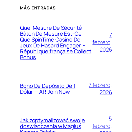
MÁS ENTRADAS
Quel Mesure De Sécurité
Bâton De Mesure Est-Ce
7
Que SpinTime Casino De
febrero,
Jeux De Hasard Engager •
2026
République française Collect
Bonus
7 febrero,
Bono De Depósito De 1
Dólar — AR Join Now
2026
5
Jak zoptymalizować swoje
febrero,
doświadczenia w Magius
Kasyno Polska