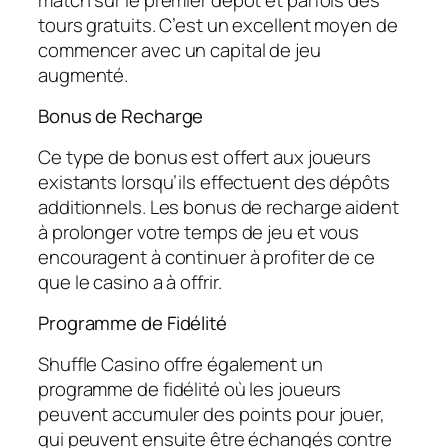
tours gratuits. C’est un excellent moyen de
commencer avec un capital de jeu
augmenté.
Bonus de Recharge
Ce type de bonus est offert aux joueurs
existants lorsqu’ils effectuent des dépôts
additionnels. Les bonus de recharge aident
à prolonger votre temps de jeu et vous
encouragent à continuer à profiter de ce
que le casino a à offrir.
Programme de Fidélité
Shuffle Casino offre également un
programme de fidélité où les joueurs
peuvent accumuler des points pour jouer,
qui peuvent ensuite être échangés contre