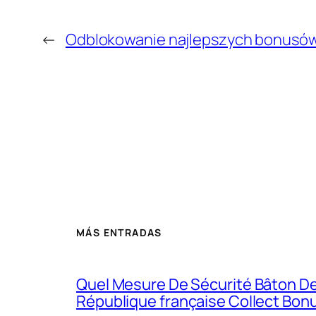
←
Odblokowanie najlepszych bonusów
MÁS ENTRADAS
Quel Mesure De Sécurité Bâton D
République française Collect Bon