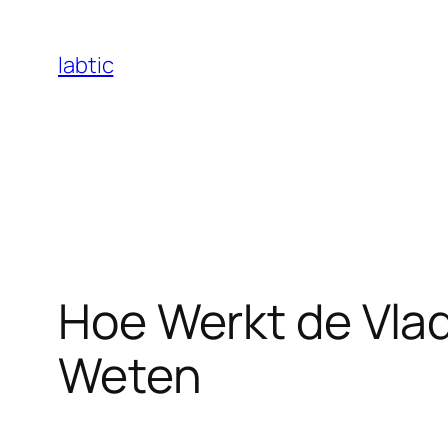
Saltar
al
labtic
contenido
Hoe Werkt de Vlad
Weten