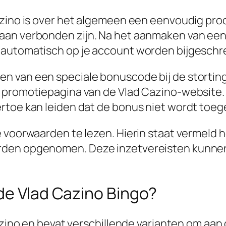
azino is over het algemeen een eenvoudig proc
aan verbonden zijn. Na het aanmaken van een
 automatisch op je account worden bijgeschr
n van een speciale bonuscode bij de storting
 promotiepagina van de Vlad Cazino-website. H
rtoe kan leiden dat de bonus niet wordt toe
e voorwaarden te lezen. Hierin staat vermeld
den opgenomen. Deze inzetvereisten kunnen aa
de Vlad Cazino Bingo?
Cazino en bevat verschillende varianten om a