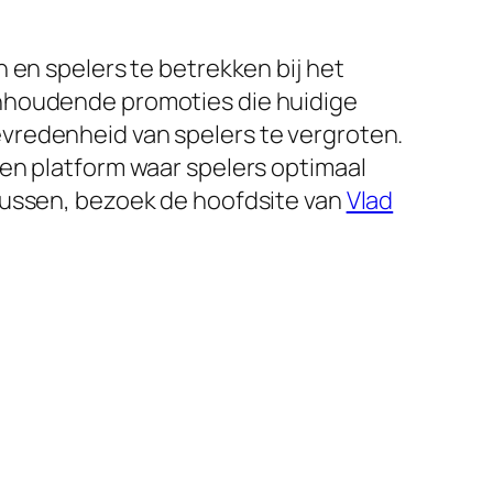
 en spelers te betrekken bij het
anhoudende promoties die huidige
vredenheid van spelers te vergroten.
en platform waar spelers optimaal
nussen, bezoek de hoofdsite van
Vlad