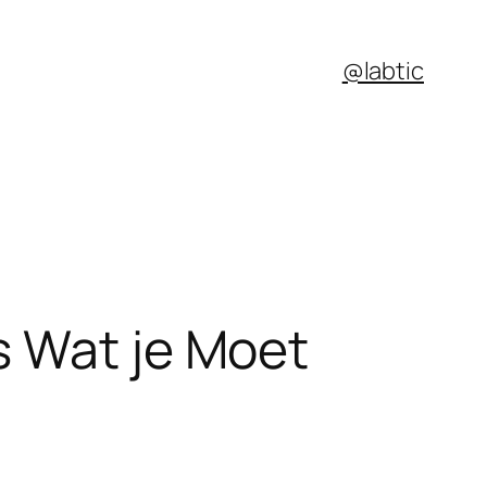
@labtic
s Wat je Moet