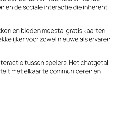
n en de sociale interactie die inherent
ken en bieden meestal gratis kaarten
kkelijker voor zowel nieuwe als ervaren
teractie tussen spelers. Het chatgetal
 stelt met elkaar te communiceren en