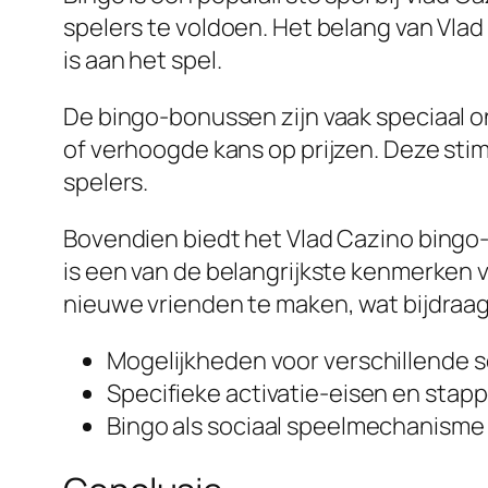
spelers te voldoen. Het belang van Vlad 
is aan het spel.
De bingo-bonussen zijn vaak speciaal 
of verhoogde kans op prijzen. Deze sti
spelers.
Bovendien biedt het Vlad Cazino bingo-
is een van de belangrijkste kenmerken 
nieuwe vrienden te maken, wat bijdraag
Mogelijkheden voor verschillende 
Specifieke activatie-eisen en stap
Bingo als sociaal speelmechanisme