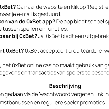
0xBet?
Ga naar de website en klik op ‘Registrer
naar je e-mail is gestuurd.
ken van de 0xBet app?
De app biedt soepel sp
e tussen spellen en functies.
kbaar bij 0xBet?
Ja, 0xBet biedt een uitgebreid
rt 0xBet?
0xBet accepteert creditcards, e-wa
, het 0xBet online casino maakt gebruik van
egevens en transacties van spelers te besch
Beschrijving
n gedaan via de ‘wachtwoord vergeten’ link in
omstbonussen en reguliere speler promoties.