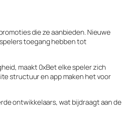
n promoties die ze aanbieden. Nieuwe
 spelers toegang hebben tot
heid, maakt 0xBet elke speler zich
site structuur en app maken het voor
rde ontwikkelaars, wat bijdraagt aan de