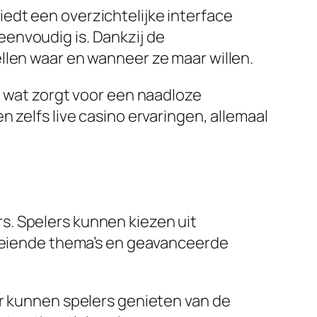
edt een overzichtelijke interface
envoudig is. Dankzij de
llen waar en wanneer ze maar willen.
, wat zorgt voor een naadloze
 zelfs live casino ervaringen, allemaal
s. Spelers kunnen kiezen uit
boeiende thema’s en geavanceerde
er kunnen spelers genieten van de