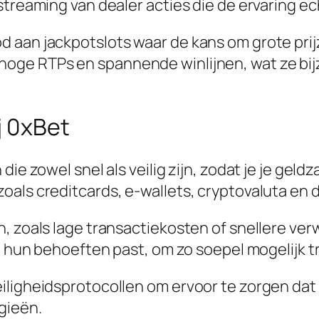
streaming van dealer acties die de ervaring e
 aan jackpotslots waar de kans om grote prij
oge RTPs en spannende winlijnen, wat ze bijz
j 0xBet
die zowel snel als veilig zijn, zodat je je gel
oals creditcards, e-wallets, cryptovaluta en 
 zoals lage transactiekosten of snellere verwe
j hun behoeften past, om zo soepel mogelijk t
igheidsprotocollen om ervoor te zorgen dat all
gieën.