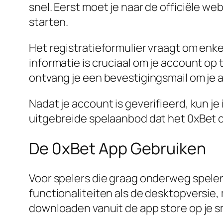
snel. Eerst moet je naar de officiële we
starten.
Het registratieformulier vraagt om enk
informatie is cruciaal om je account op 
ontvang je een bevestigingsmail om je acc
Nadat je account is geverifieerd, kun 
uitgebreide spelaanbod dat het 0xBet c
De 0xBet App Gebruiken
Voor spelers die graag onderweg spelen
functionaliteiten als de desktopversie,
downloaden vanuit de app store op je 