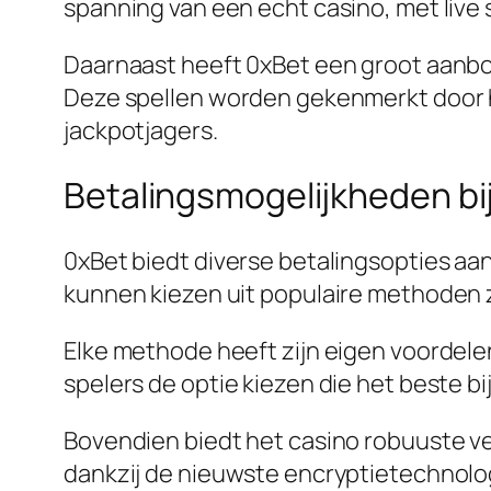
spanning van een echt casino, met live 
Daarnaast heeft 0xBet een groot aanbod
Deze spellen worden gekenmerkt door h
jackpotjagers.
Betalingsmogelijkheden bi
0xBet biedt diverse betalingsopties aan 
kunnen kiezen uit populaire methoden z
Elke methode heeft zijn eigen voordelen,
spelers de optie kiezen die het beste bi
Bovendien biedt het casino robuuste veil
dankzij de nieuwste encryptietechnolo