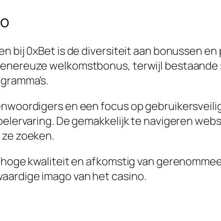
no
en bij 0xBet is de diversiteit aan bonussen e
genereuze welkomstbonus, terwijl bestaande
ogramma’s.
enwoordigers en een focus op gebruikersveilig
spelervaring. De gemakkelijk te navigeren web
 ze zoeken.
n hoge kwaliteit en afkomstig van gerenommee
aardige imago van het casino.