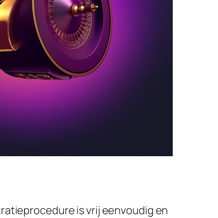
ratieprocedure is vrij eenvoudig en