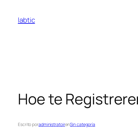
Saltar
al
labtic
contenido
Hoe te Registrere
Escrito por
administratoir
en
Sin categoría