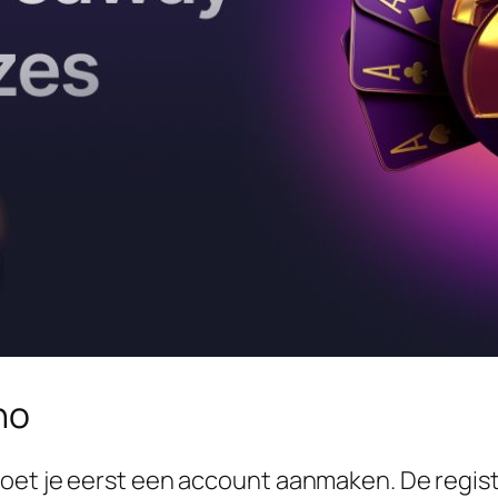
no
oet je eerst een account aanmaken. De regist