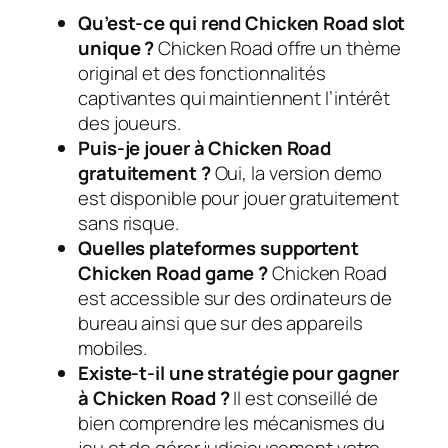
Qu’est-ce qui rend Chicken Road slot
unique ?
Chicken Road offre un thème
original et des fonctionnalités
captivantes qui maintiennent l’intérêt
des joueurs.
Puis-je jouer à Chicken Road
gratuitement ?
Oui, la version demo
est disponible pour jouer gratuitement
sans risque.
Quelles plateformes supportent
Chicken Road game ?
Chicken Road
est accessible sur des ordinateurs de
bureau ainsi que sur des appareils
mobiles.
Existe-t-il une stratégie pour gagner
à Chicken Road ?
Il est conseillé de
bien comprendre les mécanismes du
jeu et de gérer judicieusement votre