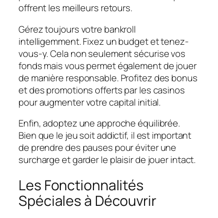
offrent les meilleurs retours.
Gérez toujours votre bankroll
intelligemment. Fixez un budget et tenez-
vous-y. Cela non seulement sécurise vos
fonds mais vous permet également de jouer
de manière responsable. Profitez des bonus
et des promotions offerts par les casinos
pour augmenter votre capital initial.
Enfin, adoptez une approche équilibrée.
Bien que le jeu soit addictif, il est important
de prendre des pauses pour éviter une
surcharge et garder le plaisir de jouer intact.
Les Fonctionnalités
Spéciales à Découvrir