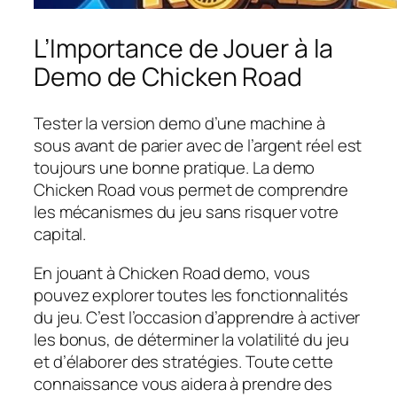
L’Importance de Jouer à la
Demo de Chicken Road
Tester la version demo d’une machine à
sous avant de parier avec de l’argent réel est
toujours une bonne pratique. La demo
Chicken Road vous permet de comprendre
les mécanismes du jeu sans risquer votre
capital.
En jouant à Chicken Road demo, vous
pouvez explorer toutes les fonctionnalités
du jeu. C’est l’occasion d’apprendre à activer
les bonus, de déterminer la volatilité du jeu
et d’élaborer des stratégies. Toute cette
connaissance vous aidera à prendre des