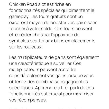
Chicken Road slot est riche en
fonctionnalités spéciales qui pimentent le
gameplay. Les tours gratuits sont un
excellent moyen de booster vos gains sans
toucher à votre solde. Ces tours peuvent
être déclenchés par l’apparition de
symboles scatter aux bons emplacements
sur les rouleaux.
Les multiplicateurs de gains sont également
une caractéristique à surveiller. Ces
multiplicateurs peuvent accroître
considérablement vos gains lorsque vous
obtenez des combinaisons gagnantes
spécifiques. Apprendre à tirer parti de ces
fonctionnalités est crucial pour maximiser
vos récompenses.