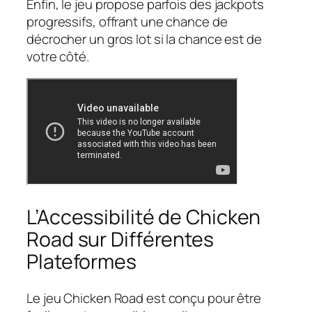
Enfin, le jeu propose parfois des jackpots
progressifs, offrant une chance de
décrocher un gros lot si la chance est de
votre côté.
L’Accessibilité de Chicken
Road sur Différentes
Plateformes
Le jeu Chicken Road est conçu pour être