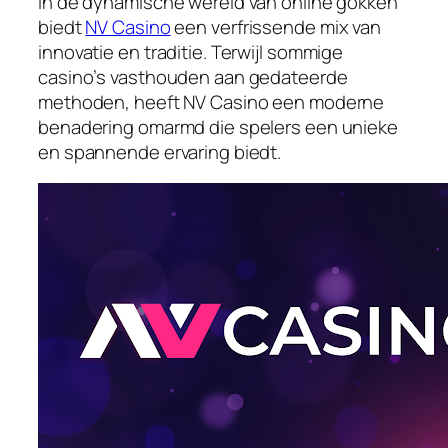
In de dynamische wereld van online gokken
biedt
NV Casino
een verfrissende mix van
innovatie en traditie. Terwijl sommige
casino’s vasthouden aan gedateerde
methoden, heeft NV Casino een moderne
benadering omarmd die spelers een unieke
en spannende ervaring biedt.