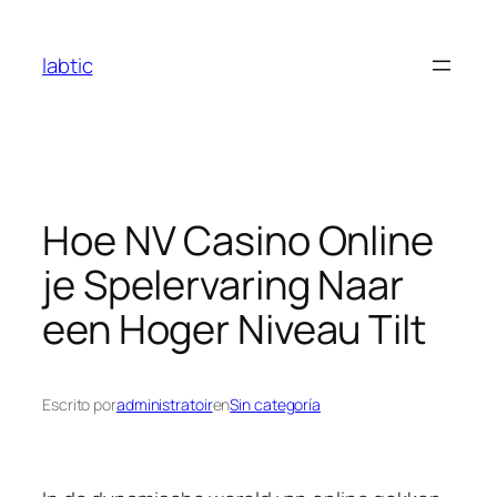
Saltar
al
labtic
contenido
Hoe NV Casino Online
je Spelervaring Naar
een Hoger Niveau Tilt
Escrito por
administratoir
en
Sin categoría