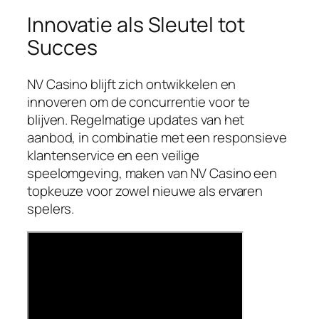
Innovatie als Sleutel tot
Succes
NV Casino blijft zich ontwikkelen en
innoveren om de concurrentie voor te
blijven. Regelmatige updates van het
aanbod, in combinatie met een responsieve
klantenservice en een veilige
speelomgeving, maken van NV Casino een
topkeuze voor zowel nieuwe als ervaren
spelers.