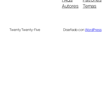
Autores
Temas
Twenty Twenty-Five
Diseñado con
WordPress