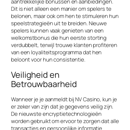
aantrekkelijke bonussen en aanbiedingen.
Dit is niet alleen een manier om spelers te
belonen, maar ook om hen te stimuleren hun
speelstrategieën uit te breiden. Nieuwe
spelers kunnen vaak genieten van een
welkomstbonus die hun eerste storting
verdubbelt, terwijl trouwe klanten profiteren
van een loyaliteitsprogramma dat hen
beloont voor hun consistentie.
Veiligheid en
Betrouwbaarheid
Wanneer je je aanmeldt bij NV Casino, kun je
er zeker van zijn dat je gegevens veilig zijn.
De nieuwste encryptietechnologieën
worden gebruikt om ervoor te zorgen dat alle
transacties en persoonlijke informatie